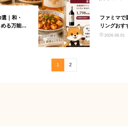
0選｜和・
ファミマで
しめる万能ペ
リングおす
ない実力派
2026.06.01
1
2