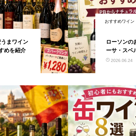
おすすめワイン
安うまワイン
ローソンの
すめを紹介
ーサ・スベ
ソン商品ま
2026.06.24