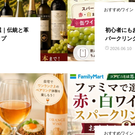
おすすめワイン
選｜伝統と革
初心者にも
ップ
パークリン
る缶ワイン
2026.06.10
おすすめワイン