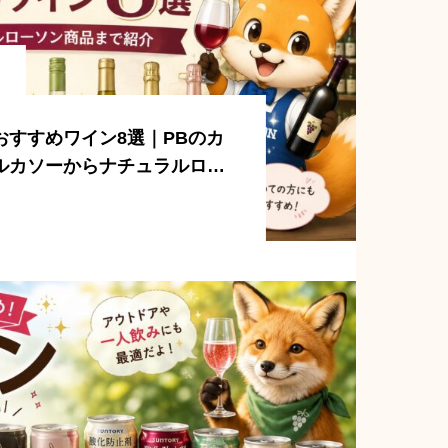
おすすめワイン8選｜PBのカ
ルカソーからナチュラルロー
で紹介