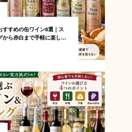
おすすめの缶ワイン8選｜ス
グから赤白まで手軽に楽しめ
を厳選