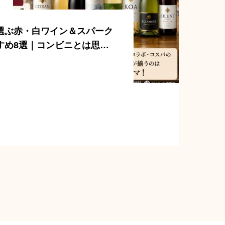
選ぶ赤・白ワイン＆スパーク
すめ8選｜コンビニとは思え
ボトル