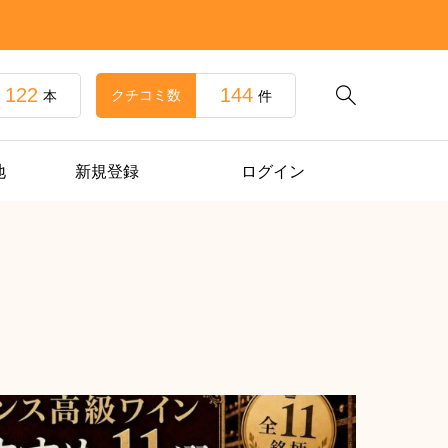
122
144

クチコミ数
本
件
地
新規登録
ログイン