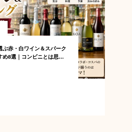
選ぶ赤・白ワイン＆スパーク
すめ8選｜コンビニとは思え
ボトル