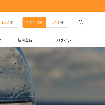
122
144

クチコミ数
本
件
地
新規登録
ログイン