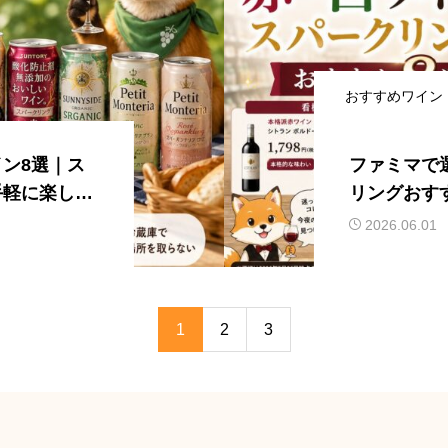
おすすめワイン
ン8選｜ス
ファミマで
手軽に楽しめ
リングおす
ない実力派
2026.06.01
1
2
3