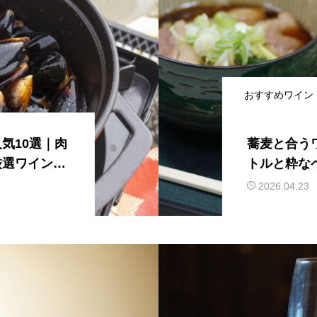
おすすめワイン
気10選｜肉
蕎麦と合う
厳選ワインを
トルと粋な
2026.04.23