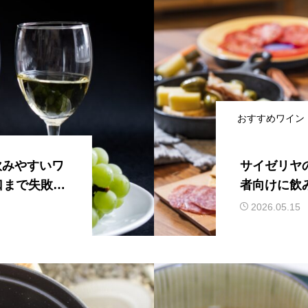
おすすめワイン
飲みやすいワ
サイゼリヤ
口まで失敗し
者向けに飲
インを紹介
2026.05.15