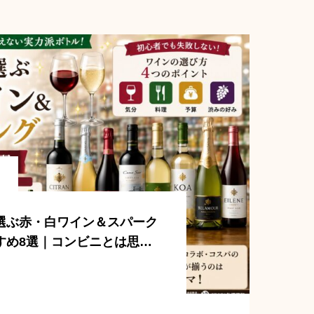
選ぶ赤・白ワイン＆スパーク
すめ8選｜コンビニとは思え
ボトル