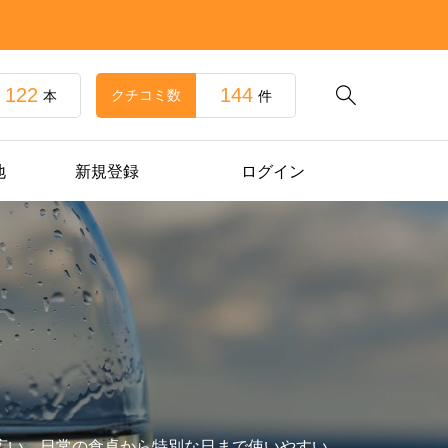
122
144

クチコミ数
本
件
地
新規登録
ログイン
広い。日常の食卓から特別な日まで使いやすい。