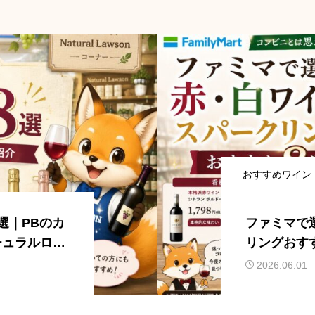
おすすめワイン
選｜PBのカ
ファミマで
チュラルロー
リングおす
ない実力派
2026.06.01