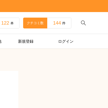
122
144

クチコミ数
本
件
地
新規登録
ログイン