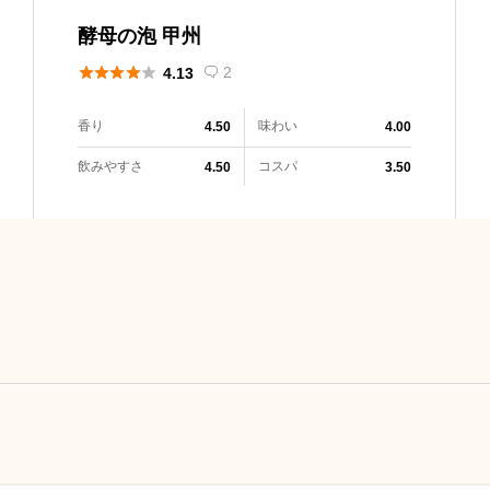
酵母の泡 甲州





2
4.13

香り
味わい
4.50
4.00
飲みやすさ
コスパ
4.50
3.50