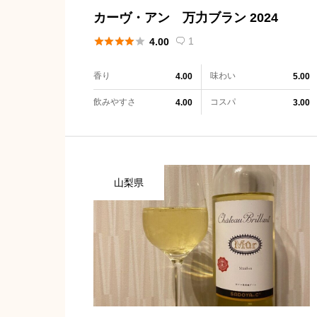
カーヴ・アン 万力ブラン 2024





1
4.00

香り
味わい
4.00
5.00
飲みやすさ
コスパ
4.00
3.00
山梨県