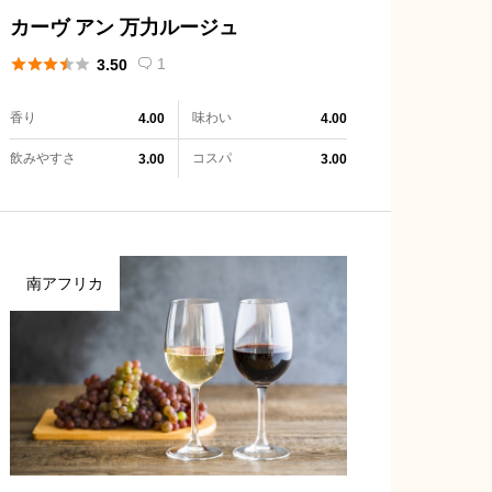
カーヴ アン 万力ルージュ





1
3.50

香り
味わい
4.00
4.00
飲みやすさ
コスパ
3.00
3.00
南アフリカ