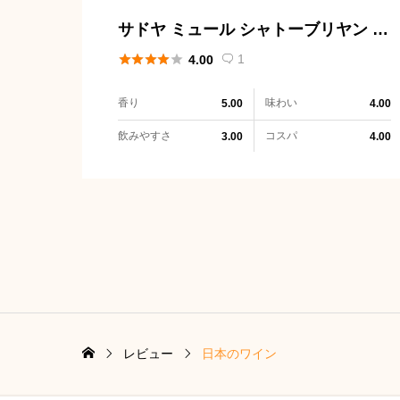
サドヤ ミュール シャトーブリヤン セ
ミヨン





1
4.00

香り
味わい
5.00
4.00
飲みやすさ
コスパ
3.00
4.00
レビュー
日本のワイン