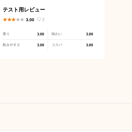
テスト用レビュー





2
3.00

香り
味わい
3.00
3.00
飲みやすさ
コスパ
3.00
3.00