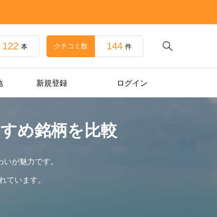
122
144

クチコミ数
本
件
地
新規登録
ログイン
すすめ銘柄を比較
わいが魅力です。
れています。