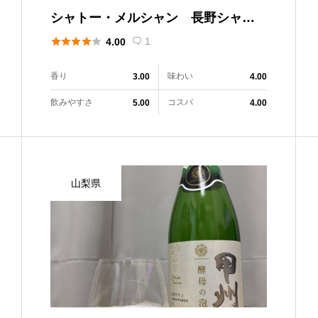
シャトー・メルシャン 長野シャル
ドネ 2024





1
4.00

香り
味わい
3.00
4.00
飲みやすさ
コスパ
5.00
4.00
山梨県