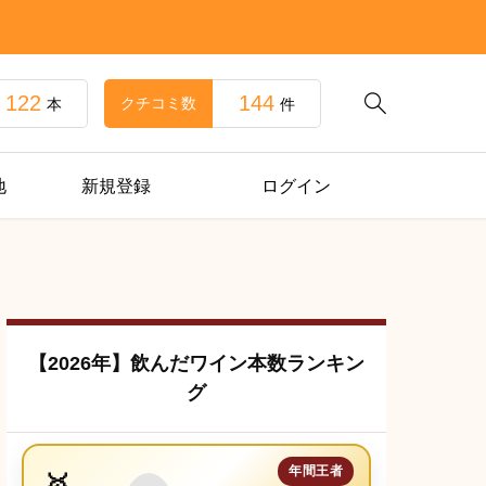
122
144

クチコミ数
本
件
地
新規登録
ログイン
【2026年】飲んだワイン本数ランキン
グ