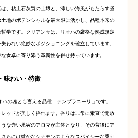
区は、粘土石灰質の土壌と、涼しい海風がもたらす昼
の土地のポテンシャルを最大限に活かし、品種本来の
の哲学です。クリアンサは、リオハの厳格な熟成規定
を失わない絶妙なポジショニングを確立しています。
様な食卓に寄り添う革新性を併せ持っています。
質・味わい・特徴
オハの魂とも言える品種、テンプラニーリョです。
ーレッドが美しく揺れます。香りは非常に素直で開放
ような赤い果実のアロマが主体となり、その背後にア
、さらには微かなシナモンのようなスパイシーな香り