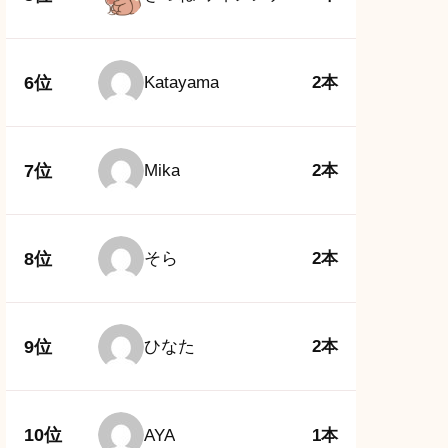
6位
Katayama
2本
7位
Mika
2本
8位
そら
2本
9位
ひなた
2本
10位
AYA
1本