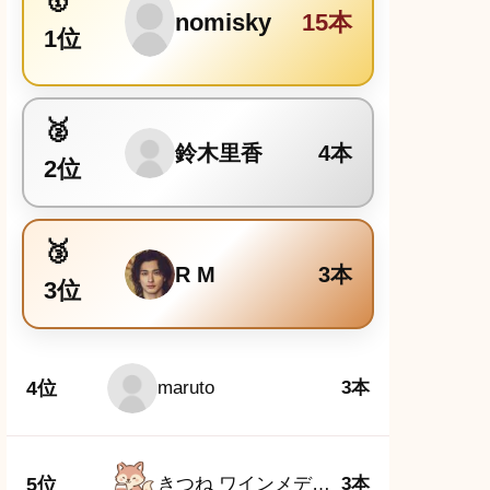
nomisky
15本
1位
鈴木里香
4本
2位
R M
3本
3位
4位
maruto
3本
5位
きつね ワインメディア編集部
3本