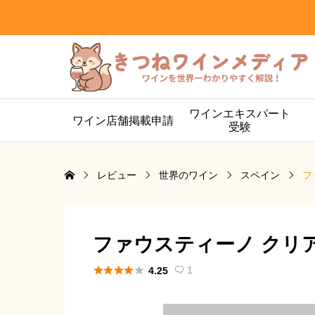
ワインエキスパート
ワイン店舗掲載申請
受験
レビュー
世界のワイン
スペイン
フ
ファウスティーノ クリ





1
4.25
