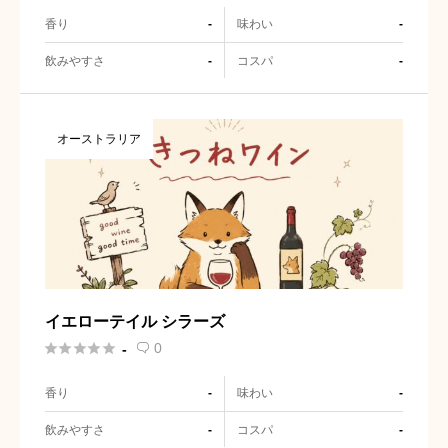
香り
味わい
-
-
飲みやすさ
コスパ
-
-
オーストラリア
イエローテイル シラーズ





0
-

香り
味わい
-
-
飲みやすさ
コスパ
-
-