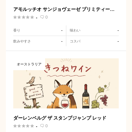
アモルッチオ サンジョヴェーゼ プリミティーヴ
ォ IGT





0
-

香り
味わい
-
-
飲みやすさ
コスパ
-
-
オーストラリア
ダーレンベルグ ザ スタンプジャンプ レッド





0
-
