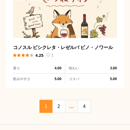
コノスル ビシクレタ・レゼルバ ピノ・ノワール





1
4.25

香り
味わい
4.00
3.00
飲みやすさ
コスパ
5.00
5.00
1
2
…
4