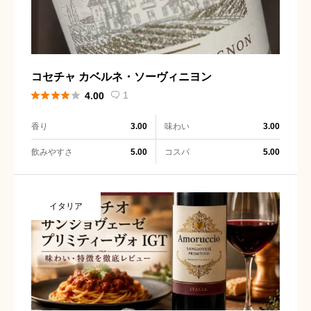
コセチャ カベルネ・ソーヴィニヨン





1
4.00

香り
味わい
3.00
3.00
飲みやすさ
コスパ
5.00
5.00
イタリア