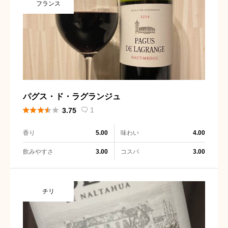
フランス
パグス・ド・ラグランジュ





1
3.75

香り
味わい
5.00
4.00
飲みやすさ
コスパ
3.00
3.00
チリ