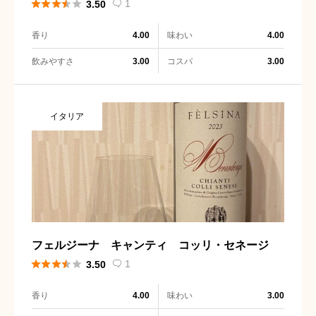





1
3.50

香り
味わい
4.00
4.00
飲みやすさ
コスパ
3.00
3.00
イタリア
フェルジーナ キャンティ コッリ・セネージ





1
3.50

香り
味わい
4.00
3.00