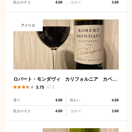
飲みやすさ
コスパ
4.00
3.00
アメリカ
ロバート・モンダヴィ カリフォルニア カベル
ネ・ソーヴィニョン





1
3.75

香り
味わい
4.00
4.00
飲みやすさ
コスパ
4.00
3.00