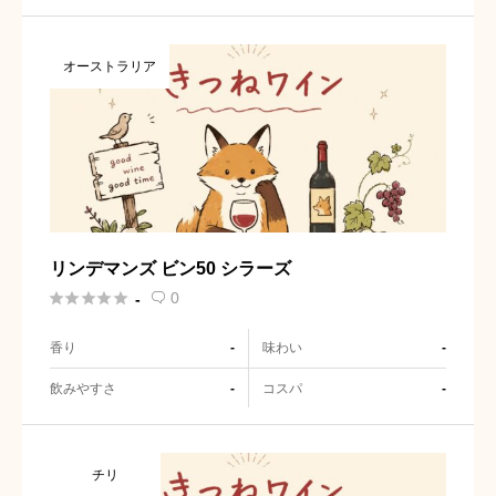
オーストラリア
リンデマンズ ビン50 シラーズ





0
-

香り
味わい
-
-
飲みやすさ
コスパ
-
-
チリ