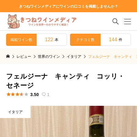
きつねワインメディアにワインの口コミを掲載しませんか？

122
144
掲載ワイン数
クチコミ数
本
件
レビュー
世界のワイン
イタリア
フェルジーナ キャンティ 
フェルジーナ キャンティ コッリ・
セネージ





3.50
1

イタリア