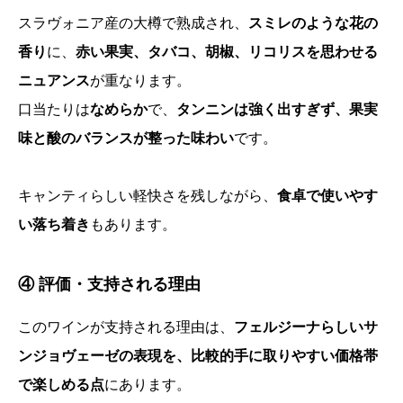
スラヴォニア産の大樽で熟成され、
スミレのような花の
香り
に、
赤い果実、タバコ、胡椒、リコリスを思わせる
ニュアンス
が重なります。
口当たりは
なめらか
で、
タンニンは強く出すぎず、果実
味と酸のバランスが整った味わい
です。
キャンティらしい軽快さを残しながら、
食卓で使いやす
い落ち着き
もあります。
④ 評価・支持される理由
このワインが支持される理由は、
フェルジーナらしいサ
ンジョヴェーゼの表現を、比較的手に取りやすい価格帯
で楽しめる点
にあります。