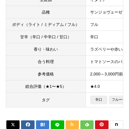
品種
サンジョヴェーゼ
ボディ（ライト / ミディアム / フル）
フル
甘辛（辛口 / 中辛口 / 甘口）
辛口
香り・味わい
ラズベリーや赤い果
合う料理
トマトソースのパス
参考価格
2,000～3,000円前後
総合評価（★1〜★5）
★4.0
タグ
辛口
フルーティ





