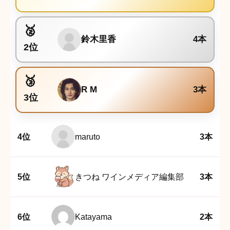
鈴木里香
4本
2位
R M
3本
3位
4位
maruto
3本
5位
きつね ワインメディア編集部
3本
6位
Katayama
2本