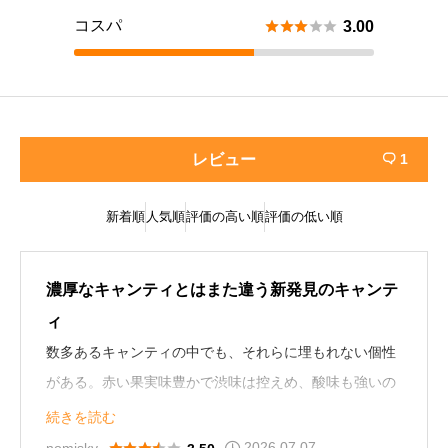
コスパ





3.00
レビュー
1

新着順
人気順
評価の高い順
評価の低い順
濃厚なキャンティとはまた違う新発見のキャンテ
ィ
数多あるキャンティの中でも、それらに埋もれない個性
がある。赤い果実味豊かで渋味は控えめ、酸味も強いの
で、トマトを使った料理がおすすめ。ピノ・ノワールと
続きを読む
言われてしまうとそう信じてしまいそうな味わい。
2026.07.07




