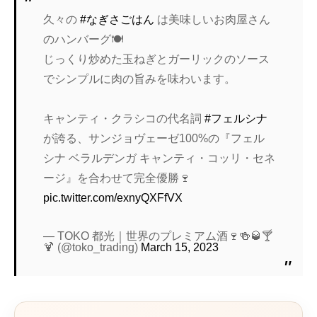
久々の
#なぎさごはん
は美味しいお肉屋さん
のハンバーグ🍽️
じっくり炒めた玉ねぎとガーリックのソース
でシンプルに肉の旨みを味わいます。
キャンティ・クラシコの代名詞
#フェルシナ
が誇る、サンジョヴェーゼ100%の『フェル
シナ ベラルデンガ キャンティ・コッリ・セネ
ージ』を合わせて完全優勝🍷
pic.twitter.com/exnyQXFfVX
— TOKO 都光｜世界のプレミアム酒🍷🍻🥃🍸
🍹 (@toko_trading)
March 15, 2023