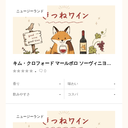
ニュージーランド
キム・クロフォード マールボロ ソーヴィニヨ
ン・ブラン





0
-

香り
味わい
-
-
飲みやすさ
コスパ
-
-
ニュージーランド