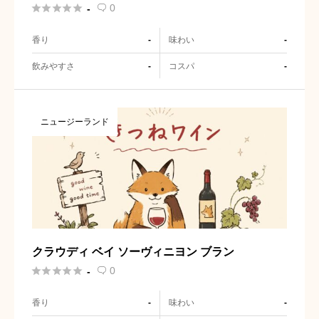
ン・ブラン





0
-

香り
味わい
-
-
飲みやすさ
コスパ
-
-
ニュージーランド
クラウディ ベイ ソーヴィニヨン ブラン





0
-

香り
味わい
-
-