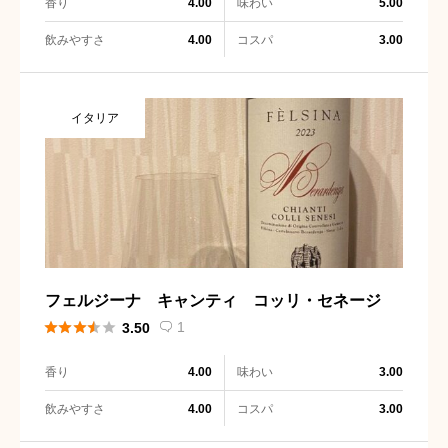
香り
味わい
4.00
5.00
飲みやすさ
コスパ
4.00
3.00
イタリア
フェルジーナ キャンティ コッリ・セネージ





1
3.50

香り
味わい
4.00
3.00
飲みやすさ
コスパ
4.00
3.00