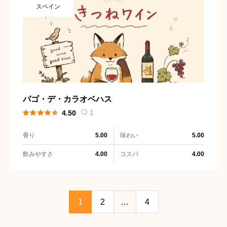
スペイン
パゴ・デ・カラオベハス





1
4.50

香り
味わい
5.00
5.00
飲みやすさ
コスパ
4.00
4.00
1
2
…
4