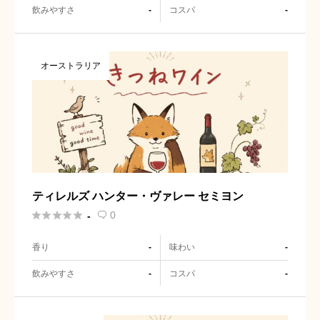
飲みやすさ
コスパ
-
-
オーストラリア
ティレルズ ハンター・ヴァレー セミヨン





0
-

香り
味わい
-
-
飲みやすさ
コスパ
-
-