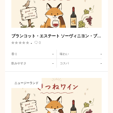
ブランコット・エステート ソーヴィニヨン・ブラ
ン





0
-

香り
味わい
-
-
飲みやすさ
コスパ
-
-
ニュージーランド