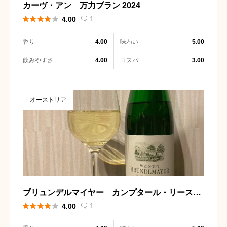
カーヴ・アン 万力ブラン 2024





1
4.00

香り
味わい
4.00
5.00
飲みやすさ
コスパ
4.00
3.00
オーストリア
ブリュンデルマイヤー カンプタール・リースリ
ング





1
4.00
