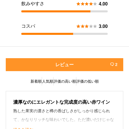
飲みやすさ





4.00
コスパ





3.00
レビュー
2

新着順
人気順
評価の高い順
評価の低い順
濃厚なのにエレガントな完成度の高い赤ワイン
熟した果実の濃さと樽の香ばしさがしっかり感じられ
て、かなりリッチな味わいでした。ただ濃いだけじゃな
く、後味に上品さが残るのが印象的です。渋みはあるけ