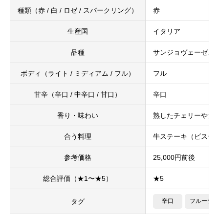
種類（赤 / 白 / ロゼ / スパークリング）
赤
生産国
イタリア
品種
サンジョヴェーゼ、
ボディ（ライト / ミディアム / フル）
フル
甘辛（辛口 / 中辛口 / 甘口）
辛口
香り・味わい
熟したチェリーやカ
合う料理
牛ステーキ（ビステ
参考価格
25,000円前後
総合評価（★1〜★5）
★5
タグ
辛口
フルーティ