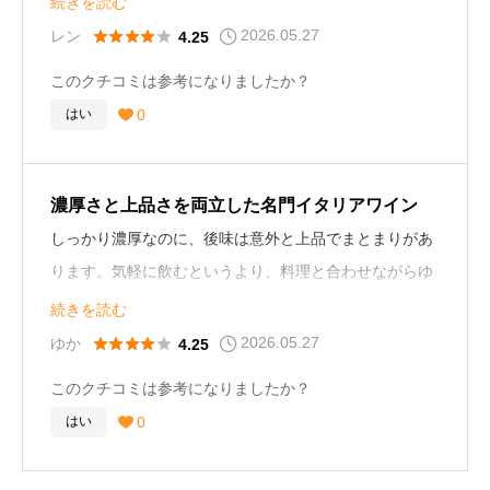
続きを読む
どきめ細かくて、飲み疲れしにくい感じ。値段は高めで
2026.05.27





レン
4.25
すが、「特別な赤をじっくり楽しみたい日」にはかなり
このクチコミは参考になりましたか？
満足感のある一本だと思いました。
0
はい

濃厚さと上品さを両立した名門イタリアワイン
しっかり濃厚なのに、後味は意外と上品でまとまりがあ
ります。気軽に飲むというより、料理と合わせながらゆ
っくり楽しみたいタイプ。特別な日に開けると満足感が
続きを読む
かなり高い一本だと思いました。
2026.05.27





ゆか
4.25
このクチコミは参考になりましたか？
0
はい
