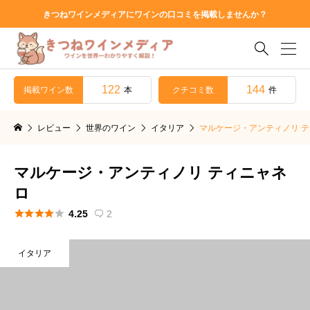
きつねワインメディアにワインの口コミを掲載しませんか？

122
144
掲載ワイン数
クチコミ数
本
件
レビュー
世界のワイン
イタリア
マルケージ・アンティノリ 
マルケージ・アンティノリ ティニャネ
ロ





4.25
2

イタリア