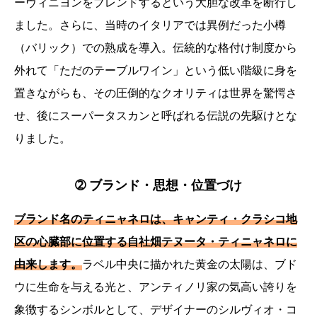
ーヴィニヨンをブレンドするという大胆な改革を断行し
ました。さらに、当時のイタリアでは異例だった小樽
（バリック）での熟成を導入。伝統的な格付け制度から
外れて「ただのテーブルワイン」という低い階級に身を
置きながらも、その圧倒的なクオリティは世界を驚愕さ
せ、後にスーパータスカンと呼ばれる伝説の先駆けとな
りました。
➁ ブランド・思想・位置づけ
ブランド名のティニャネロは、キャンティ・クラシコ地
区の心臓部に位置する自社畑テヌータ・ティニャネロに
由来します。
ラベル中央に描かれた黄金の太陽は、ブド
ウに生命を与える光と、アンティノリ家の気高い誇りを
象徴するシンボルとして、デザイナーのシルヴィオ・コ