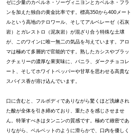
ゼに少量のカベルネ・ソーヴィニヨンとカベルネ・フラ
ンを加えた独自の黄金比率です。標高350から400メート
ルという高地のテロワール、そしてアルベレーゼ（石灰
岩）とガレストロ（泥灰岩）が混ざり合う特殊な土壌
が、このワインに唯一無二の気品を与えています。アロ
マは極めて多層的で官能的です。熟したカシスやブラッ
クチェリーの濃厚な果実味に、バニラ、ダークチョコレ
ート、そしてホワイトペッパーや甘草を思わせる高貴な
スパイス香が溶け込んでいます。
口に含むと、フルボディでありながら驚くほど洗練され
た酸が全体を引き締めており、重たさを感じさせませ
ん。特筆すべきはタンニンの質感です。極めて緻密であ
りながら、ベルベットのように滑らかで、口内を優しく