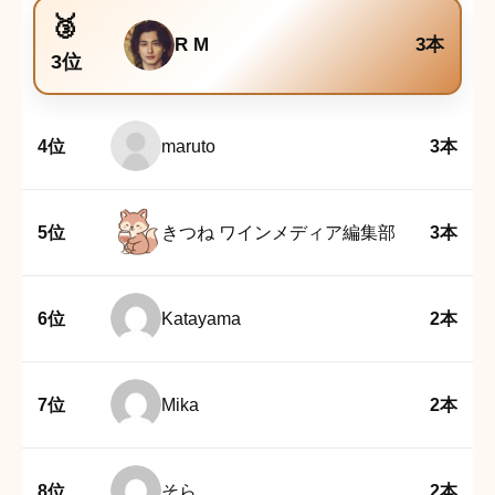
R M
3本
3位
4位
maruto
3本
5位
きつね ワインメディア編集部
3本
6位
Katayama
2本
7位
Mika
2本
8位
そら
2本