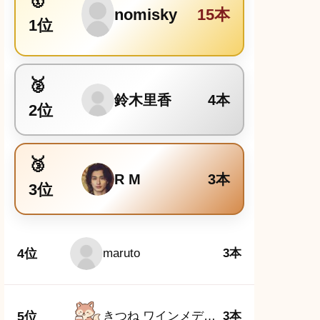
nomisky
15本
1位
鈴木里香
4本
2位
R M
3本
3位
4位
maruto
3本
5位
きつね ワインメディア編集部
3本