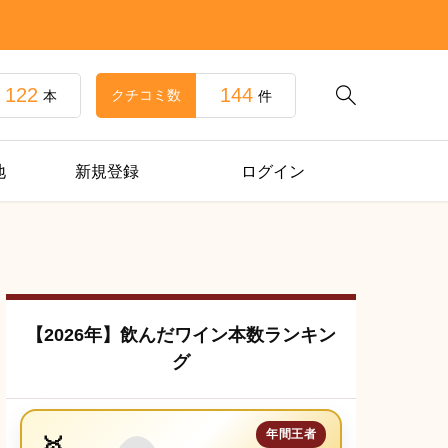
122
144

クチコミ数
本
件
地
新規登録
ログイン
【2026年】飲んだワイン本数ランキン
グ