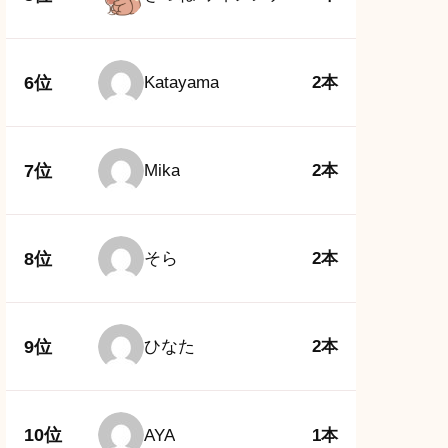
6位
Katayama
2本
7位
Mika
2本
8位
そら
2本
9位
ひなた
2本
10位
AYA
1本