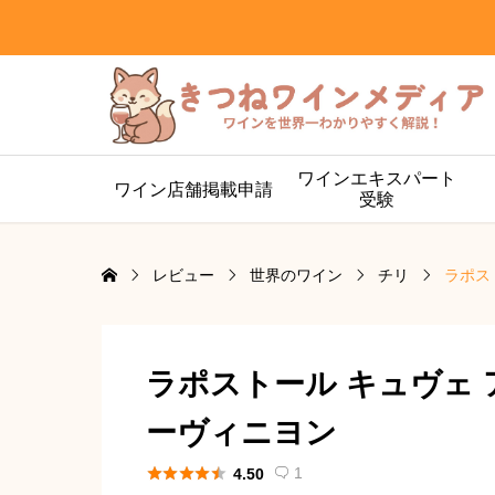
ワインエキスパート
ワイン店舗掲載申請
受験
レビュー
世界のワイン
チリ
ラポス
ラポストール キュヴェ 
ーヴィニヨン





1
4.50
