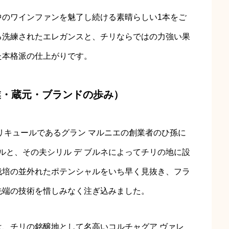
中のワインファンを魅了し続ける素晴らしい1本をご
る洗練されたエレガンスと、チリならではの力強い果
た本格派の仕上がりです。
業・蔵元・ブランドの歩み）
なリキュールであるグラン マルニエの創業者のひ孫に
ルと、その夫シリル デ ブルネによってチリの地に設
栽培の並外れたポテンシャルをいち早く見抜き、フラ
先端の技術を惜しみなく注ぎ込みました。
、チリの銘醸地として名高いコルチャグア ヴァレ