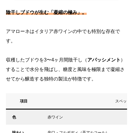
陰干しブドウが生む「凝縮の極み」。
アマローネはイタリア赤ワインの中でも特別な存在で
す。
収穫したブドウを3〜4ヶ月間陰干し（
アパッシメント
）
することで水分を飛ばし、糖度と風味を極限まで凝縮さ
せてから醸造する独特の製法が特徴です。
項目
スペック
色
赤ワイン
味わい
辛口・フルボディ（高アルコール）