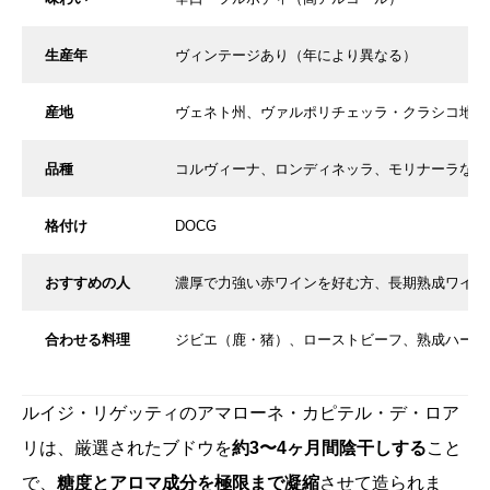
生産年
ヴィンテージあり（年により異なる）
産地
ヴェネト州、ヴァルポリチェッラ・クラシコ地区
品種
コルヴィーナ、ロンディネッラ、モリナーラなど
格付け
DOCG
おすすめの人
濃厚で力強い赤ワインを好む方、長期熟成ワイン
合わせる料理
ジビエ（鹿・猪）、ローストビーフ、熟成ハード
ルイジ・リゲッティのアマローネ・カピテル・デ・ロア
リは、厳選されたブドウを
約3〜4ヶ月間陰干しする
こと
で、
糖度とアロマ成分を極限まで凝縮
させて造られま