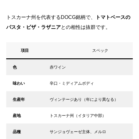
トスカーナ州を代表するDOCG銘柄で、
トマトベースの
パスタ・ピザ・ラザニア
との相性は抜群です。
項目
スペック
色
赤ワイン
味わい
辛口・ミディアムボディ
生産年
ヴィンテージあり（年により異なる）
産地
トスカーナ州（イタリア中部）
品種
サンジョヴェーゼ主体、メルロ