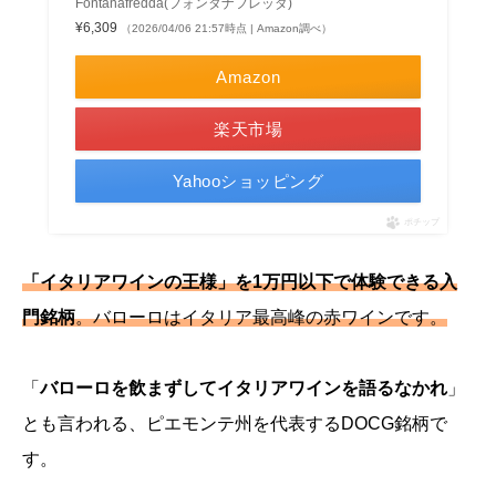
Fontanafredda(フォンタナフレッダ)
¥6,309
（2026/04/06 21:57時点 | Amazon調べ）
Amazon
楽天市場
Yahooショッピング
ポチップ
「イタリアワインの王様」を1万円以下で体験できる入
門銘柄
。バローロはイタリア最高峰の赤ワインです。
「
バローロを飲まずしてイタリアワインを語るなかれ
」
とも言われる、ピエモンテ州を代表するDOCG銘柄で
す。