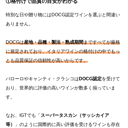
①格付けで品質の目安がわかる
特別な日や贈り物には
DOCG認定ワイン
を選ぶと間違い
ありません。
DOCGは
産地・品種・製法・熟成期間
まですべてが厳格
に規定されており、イタリアワインの格付けの中でもっ
とも品質保証の信頼性が高いからです。
バローロやキャンティ・クラシコは
DOCG認定
を受けて
おり、世界的に評価の高いワインが数多く揃っていま
す。
なお、IGTでも「
スーパータスカン（サッシカイア
等）
」のように国際的に高い評価を受けるワインも存在