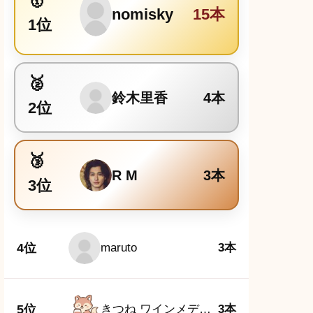
nomisky
15本
1位
鈴木里香
4本
2位
R M
3本
3位
4位
maruto
3本
5位
きつね ワインメディア編集部
3本