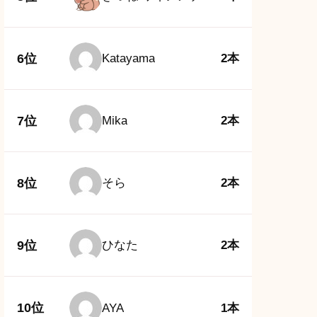
6位
Katayama
2本
7位
Mika
2本
8位
そら
2本
9位
ひなた
2本
10位
AYA
1本