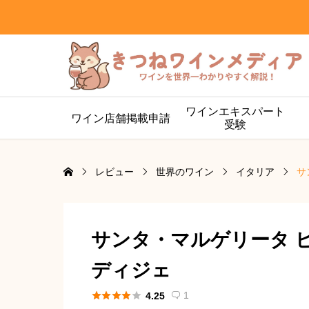
ワインエキスパート
ワイン店舗掲載申請
受験
レビュー
世界のワイン
イタリア
サ
サンタ・マルゲリータ 
ディジェ





1
4.25
