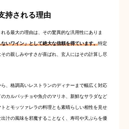
・支持される理由
される最大の理由は、その驚異的な汎用性にありま
しないワイン」として絶大な信頼を得ています。
特定
はその親しみやすさが喜ばれ、玄人にはその計算し尽
。
から、格調高いレストランのディナーまで幅広く対応
ドのカルパッチョや魚介のマリネ、新鮮なサラダなど
マトとモッツァレラの料理とも素晴らしい相性を見せ
な出汁の風味を邪魔することなく、寿司や天ぷらを優