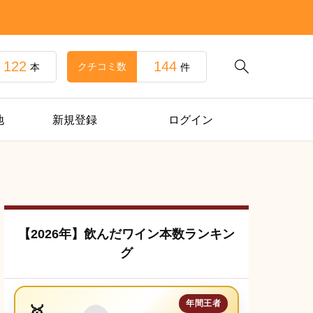
122
144

クチコミ数
本
件
地
新規登録
ログイン
【2026年】飲んだワイン本数ランキン
グ