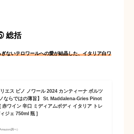
⑤ 総括
るぎないテロワールへの愛が結晶した、イタリア白ワ
リエス ピノ ノワール 2024 カンティーナ ボルツ
はの薄旨】 St. Maddalena-Gries Pinot
lzano [ 赤ワイン 辛口 ミディアムボディ イタリア トレ
ェ 750ml 瓶 ]
| Amazon調べ）