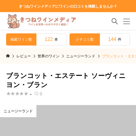
きつねワインメディアにワインの口コミを掲載しませんか？

122
144
掲載ワイン数
クチコミ数
本
件
レビュー
世界のワイン
ニュージーランド
ブランコット・エス
ブランコット・エステート ソーヴィニ
ヨン・ブラン





-
0

ニュージーランド