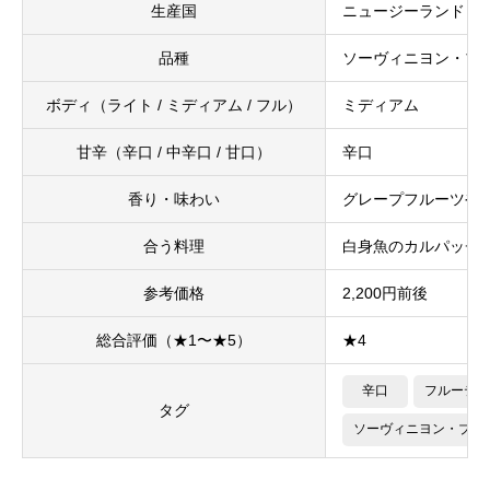
生産国
ニュージーランド
品種
ソーヴィニヨン・ブ
ボディ（ライト / ミディアム / フル）
ミディアム
甘辛（辛口 / 中辛口 / 甘口）
辛口
香り・味わい
グレープフルーツや
合う料理
白身魚のカルパッチ
参考価格
2,200円前後
総合評価（★1〜★5）
★4
辛口
フルーティ
タグ
ソーヴィニヨン・ブラ