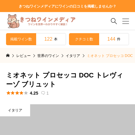
きつねワインメディアにワインの口コミを掲載しませんか？

122
144
掲載ワイン数
クチコミ数
本
件
レビュー
世界のワイン
イタリア
ミオネット プロセッコ DOC
ミオネット プロセッコ DOC トレヴィ
ーゾ ブリュット





4.25
1

イタリア