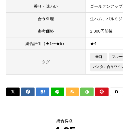
香り・味わい
ゴールデンアップル
合う料理
生ハム、パルミジャ
参考価格
2,300円前後
総合評価（★1〜★5）
★4
辛口
フルーティ
タグ
パスタに合うワイン






総合得点