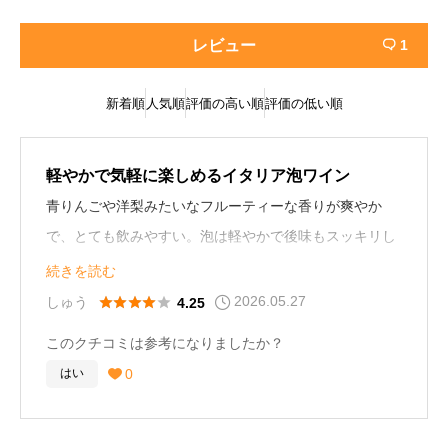
レビュー
1

新着順
人気順
評価の高い順
評価の低い順
軽やかで気軽に楽しめるイタリア泡ワイン
青りんごや洋梨みたいなフルーティーな香りが爽やか
で、とても飲みやすい。泡は軽やかで後味もスッキリし
ているので、食前酒としても良い。
続きを読む
シャンパンほど重たくなく、気軽に楽しめた。
2026.05.27





しゅう
4.25
このクチコミは参考になりましたか？
0
はい
