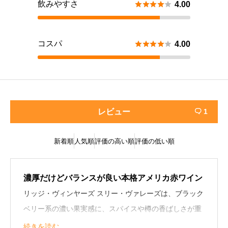
飲みやすさ





4.00
コスパ





4.00
レビュー
1

新着順
人気順
評価の高い順
評価の低い順
濃厚だけどバランスが良い本格アメリカ赤ワイン
リッジ・ヴィンヤーズ スリー・ヴァレーズは、ブラック
ベリー系の濃い果実感に、スパイスや樽の香ばしさが重
なっていてかなり複雑な味わいだった。しっかり濃厚だ
続きを読む