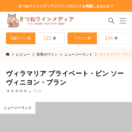
きつねワインメディアにワインの口コミを掲載しませんか？

122
144
掲載ワイン数
クチコミ数
本
件
レビュー
世界のワイン
ニュージーランド
ヴィラマリア プラ
ヴィラマリア プライベート・ビン ソー
ヴィニヨン・ブラン





-
0

ニュージーランド