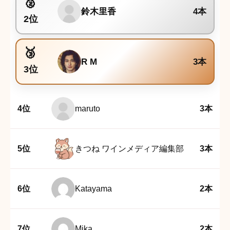
鈴木里香
4本
2位
R M
3本
3位
4位
maruto
3本
5位
きつね ワインメディア編集部
3本
6位
Katayama
2本
7位
Mika
2本