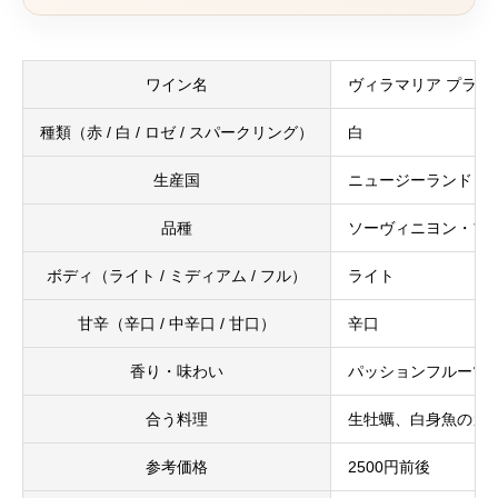
ワイン名
ヴィラマリア プライ
種類（赤 / 白 / ロゼ / スパークリング）
白
生産国
ニュージーランド
品種
ソーヴィニヨン・ブ
ボディ（ライト / ミディアム / フル）
ライト
甘辛（辛口 / 中辛口 / 甘口）
辛口
香り・味わい
パッションフルーツ
合う料理
生牡蠣、白身魚のカ
参考価格
2500円前後