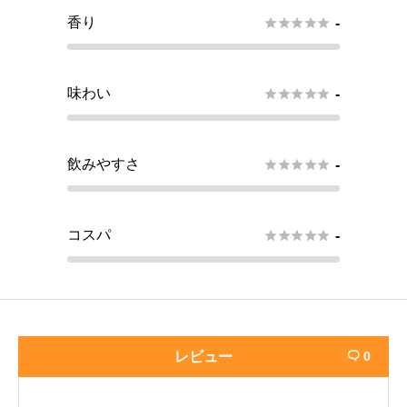
香り





-
味わい





-
飲みやすさ





-
コスパ





-
レビュー
0
