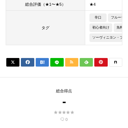
総合評価（★1〜★5）
★4
辛口
フルーティ
タグ
初心者向け
魚料理
ソーヴィニヨン・ブラ






総合得点
-





0
