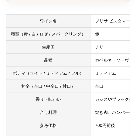
ワイン名
ブリサ ビスタマール
種類（赤 / 白 / ロゼ / スパークリング）
赤
生産国
チリ
品種
カベルネ・ソーヴィニ
ボディ（ライト / ミディアム / フル）
ミディアム
甘辛（辛口 / 中辛口 / 甘口）
辛口
香り・味わい
カシスやブラックチ
合う料理
焼き肉、ハンバーグ
参考価格
700円前後