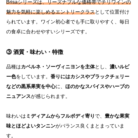
Brisaシリーズは、リーズナブルな価格帯でチリワインの
魅力を気軽に楽しめるエントリークラス
として位置付け
られています。ワイン初心者でも手に取りやすく、毎日
の食卓に合わせやすいシリーズです。
③ 酒質・味わい・特徴
品種は
カベルネ・ソーヴィニヨンを主体
とし、
濃いルビ
ー色
をしています。
香りにはカシスやブラックチェリー
などの黒系果実を中心
に、
ほのかなスパイスやハーブの
ニュアンス
が感じられます。
味わいは
ミディアムからフルボディ寄り
で、
豊かな果実
味とほどよいタンニン
がバランス良くまとまっていま
す。