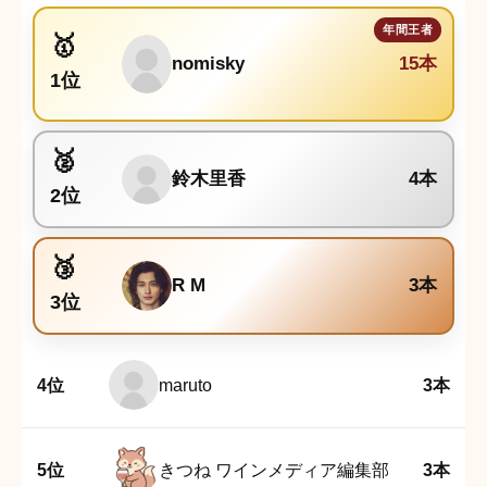
nomisky
15本
1位
鈴木里香
4本
2位
R M
3本
3位
4位
maruto
3本
5位
きつね ワインメディア編集部
3本