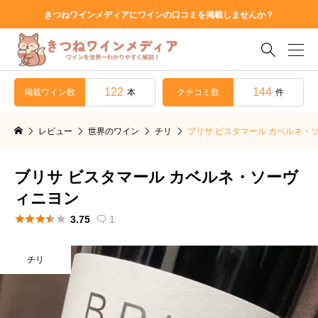
きつねワインメディアにワインの口コミを掲載しませんか？

122
144
掲載ワイン数
クチコミ数
本
件
レビュー
世界のワイン
チリ
ブリサ ビスタマール カベルネ・
ブリサ ビスタマール カベルネ・ソーヴ
ィニヨン





3.75
1

チリ