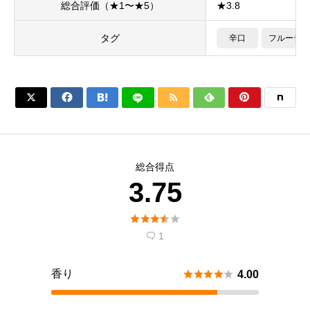
総合評価（★1〜★5）
★3.8
タグ
辛口
フルーティ






総合得点
3.75





1

香り





4.00