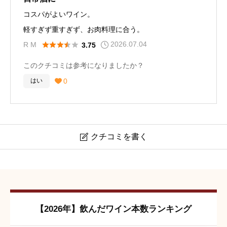
コスパがよいワイン。
軽すぎず重すぎず、お肉料理に合う。
2026.07.04





R M
3.75
このクチコミは参考になりましたか？
0
はい

クチコミを書く

ブリサ ビスタマール カベルネ・ソーヴィニヨン
クチコミは会員登録後に投稿できます。
【2026年】飲んだワイン本数ランキング