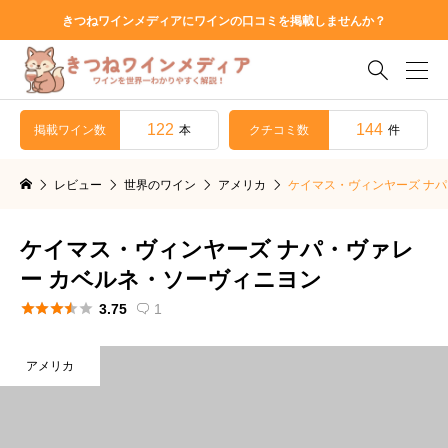
きつねワインメディアにワインの口コミを掲載しませんか？

122
144
掲載ワイン数
クチコミ数
本
件
レビュー
世界のワイン
アメリカ
ケイマス・ヴィンヤーズ ナ
ケイマス・ヴィンヤーズ ナパ・ヴァレ
ー カベルネ・ソーヴィニヨン





3.75
1

アメリカ