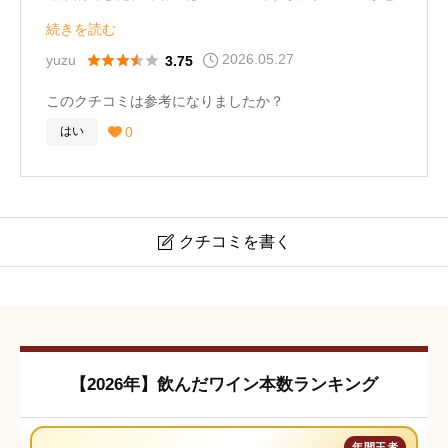
てもなめらかで飲みやすいです。濃厚系なのに荒さがな
続きを読む
く、全体的にリッチでまとまりがあります。ステーキや
2026.05.27





yuzu
3.75
ラム料理と合わせると存在感がさらに引き立って、「特
このクチコミは参考になりましたか？
別な赤を飲んでる感」をしっかり楽しめる一本でした。
0
はい

クチコミを書く

ケイマス・ヴィンヤーズ ナパ・ヴァレー カベルネ・ソー
ヴィニヨン
クチコミは会員登録後に投稿できます。
【2026年】飲んだワイン本数ランキング