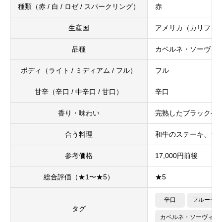
種類（赤 / 白 / ロゼ / スパークリング）
赤
生産国
アメリカ（カリフォ
品種
カベルネ・ソーヴィ
ボディ（ライト / ミディアム / フル）
フル
甘辛（辛口 / 中辛口 / 甘口）
辛口
香り・味わい
完熟したブラックベ
合う料理
和牛のステーキ、ラ
参考価格
17,000円前後
総合評価（★1〜★5）
★5
辛口
フルーティ
タグ
カベルネ・ソーヴィニ