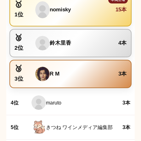
nomisky
15本
1位
鈴木里香
4本
2位
R M
3本
3位
4位
maruto
3本
5位
きつね ワインメディア編集部
3本