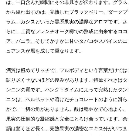
は、一口含んだ瞬間にその非凡さが伝わります。グラス
から溢れ出すのは、完熟したブラックベリー、ダークプ
ラム、カシスといった黒系果実の濃厚なアロマです。さ
らに、上質なフレンチオーク樽での熟成に由来するココ
ア、バニラ、そしてかすかに甘いタバコやスパイスのニ
ュアンスが層を成して重なります。
酒質は極めてリッチで、フルボディという言葉だけでは
語り尽くせないほどの厚みがあります。特筆すべきはタ
ンニンの質です。ハング・タイムによって完熟したタン
ニンは、ベルベットや溶けたチョコレートのように滑ら
かで、一切の角がありません。酸は穏やかで心地よく、
果実の圧倒的な凝縮感と完全にとろけ合っています。余
韻は驚くほど長く、完熟果実の濃密なエキス分がいつま