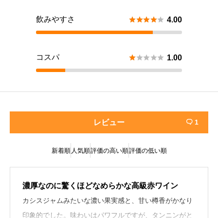
飲みやすさ





4.00
コスパ





1.00
レビュー
1

新着順
人気順
評価の高い順
評価の低い順
濃厚なのに驚くほどなめらかな高級赤ワイン
カシスジャムみたいな濃い果実感と、甘い樽香がかなり
印象的でした。味わいはパワフルですが、タンニンがと