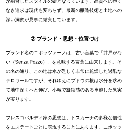
が融合したスタイルの礎となっています。品質への飽く
なき追求は現代も変わらず、最新の醸造技術と土地への
深い洞察が見事に結実しています。
➁ ブランド・思想・位置づけ
ブランド名のニポッツァーノは、古い言葉で「井戸がな
い（Senza Pozzo）」を意味する言葉に由来します。そ
の名の通り、この地は水が乏しく非常に乾燥した過酷な
テロワールですが、それゆえにブドウの根は水分を求め
て地中深くへと伸び、小粒で凝縮感のある卓越した果実
が実ります。
フレスコバルディ家の思想は、トスカーナの多様な個性
をエステートごとに表現することにあります。ニポッツ