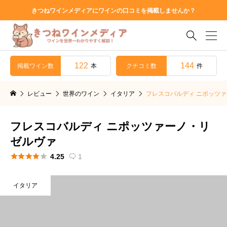
きつねワインメディアにワインの口コミを掲載しませんか？

122
144
掲載ワイン数
クチコミ数
本
件
レビュー
世界のワイン
イタリア
フレスコバルディ ニポッツ
フレスコバルディ ニポッツァーノ・リ
ゼルヴァ





4.25
1

イタリア