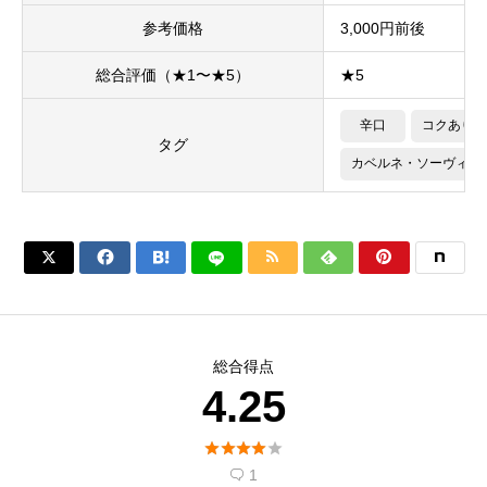
参考価格
3,000円前後
総合評価（★1〜★5）
★5
辛口
コクあり
タグ
カベルネ・ソーヴィニ






総合得点
4.25





1
