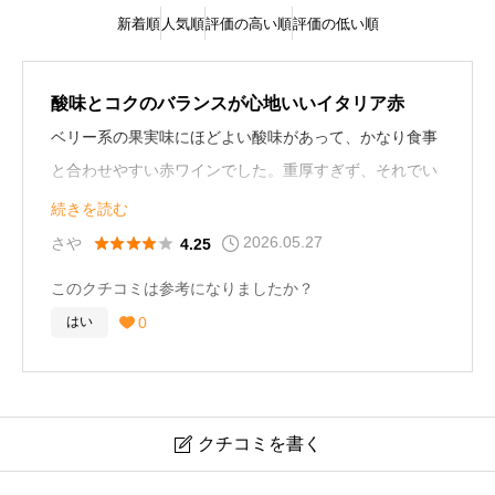
新着順
人気順
評価の高い順
評価の低い順
酸味とコクのバランスが心地いいイタリア赤
ベリー系の果実味にほどよい酸味があって、かなり食事
と合わせやすい赤ワインでした。重厚すぎず、それでい
て味にしっかり深みがあります。トマト系パスタやグリ
続きを読む
ル料理との相性が良く、イタリアンと一緒に飲むと魅力
2026.05.27





さや
4.25
がかなり引き立つ印象でした。飲み疲れしにくいのも好
このクチコミは参考になりましたか？
印象です。
0
はい

クチコミを書く
