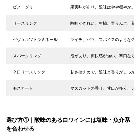
ピノ・グリ
果実味があり、酸味はやや穏やか。洋
リースリング
酸味がきれい。柑橘、青りんご、花の
ゲヴュルツトラミネール
ライチ、バラ、スパイスのような強い
スパークリング
泡があり、爽快感が強い。辛口なら食
辛口リースリング
甘さ控えめで、酸味と香りがしっかり
モスカート
マスカットの香り。甘口が多く、アル
選び方①｜酸味のある白ワインには塩味・魚介系
を合わせる