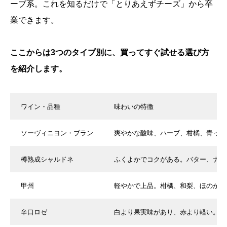
ーブ系。これを知るだけで「とりあえずチーズ」から卒
業できます。
ここからは3つのタイプ別に、買ってすぐ試せる選び方
を紹介します。
ワイン・品種
味わいの特徴
ソーヴィニヨン・ブラン
爽やかな酸味、ハーブ、柑橘、青っぽ
樽熟成シャルドネ
ふくよかでコクがある。バター、ナッ
甲州
軽やかで上品。柑橘、和梨、ほのかな
辛口ロゼ
白より果実味があり、赤より軽い。ベ