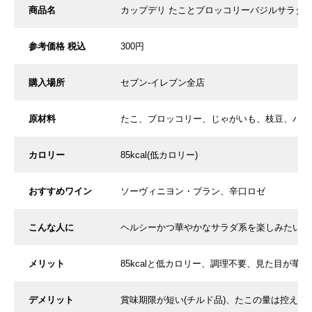
商品名
カップデリ たことブロッコリーバジルサラダ
参考価格 税込
300円
購入場所
セブン-イレブン全店
原材料
たこ、ブロッコリー、じゃがいも、枝豆、バジ
カロリー
85kcal(低カロリー)
おすすめワイン
ソーヴィニヨン・ブラン、辛口ロゼ
こんな人に
ヘルシーかつ華やかなサラダ系を楽しみたい人
メリット
85kcalと低カロリー、調理不要、見た目が華
デメリット
賞味期限が短い(チルド品)、たこの量は控えめ