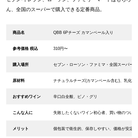
ん、全国のスーパーで購入できる定番商品。
商品名
QBB 6Pチーズ カマンベール入り
参考価格 税込
310円〜
購入場所
セブン・ローソン・ファミマ・全国スーパー
原材料
ナチュラルチーズ(カマンベール含む)、乳化剤
おすすめワイン
辛口白全般、ピノ・グリ
こんな人に
失敗したくないワイン初心者、買い物のついで
メリット
個包装で衛生的、保存しやすい、価格が安定し
口コミを書く