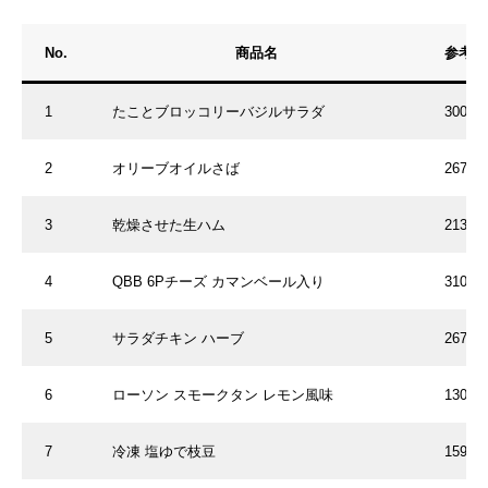
No.
商品名
参考価
1
たことブロッコリーバジルサラダ
300円
2
オリーブオイルさば
267円
3
乾燥させた生ハム
213円
4
QBB 6Pチーズ カマンベール入り
310円
5
サラダチキン ハーブ
267円
6
ローソン スモークタン レモン風味
130円
7
冷凍 塩ゆで枝豆
159円